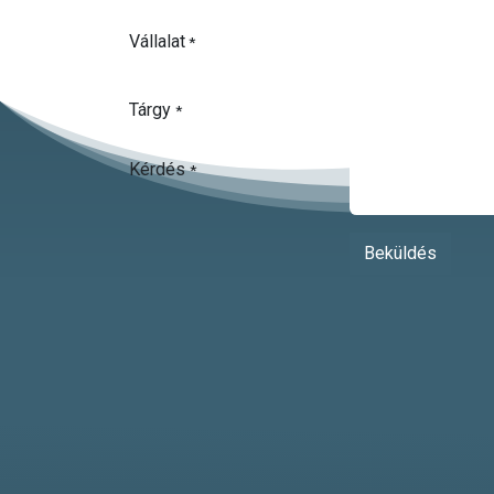
Vállalat
*
Tárgy
*
Kérdés
*
Beküldés