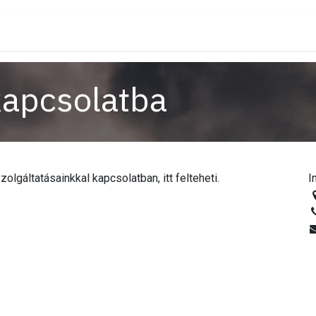
dőpont foglalás
Állások
kapcsolatba
lgáltatásainkkal kapcsolatban, itt felteheti.
I