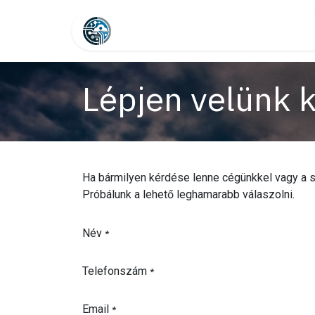
Skip to Content
Lépjen velünk kapcsolatba
I
Lépjen velünk 
Ha bármilyen kérdése lenne cégünkkel vagy a szo
Próbálunk a lehető leghamarabb válaszolni.
Név
*
Telefonszám
*
Email
*