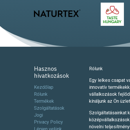
Hasznos
Rólunk
hivatkozások
Egy lelkes csapat va
Kezdőlap
innovatív termékekk
Rólunk
vállalkozások fejlő
Termékek
kínáljunk az Ön üzlet
Szolgáltatások
Szolgáltatásainkat k
Jogi
középvállalkozások 
Privacy Policy
növelni teljesítmén
Lépjen velünk