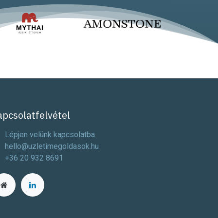
apcsolatfelvétel
Lépjen velünk kapcsolatba
hello@uzletimegoldasok.hu
+36 20 932 8691