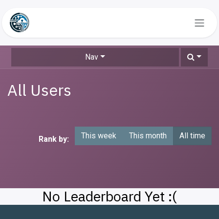
Skip to Content
Nav
All Users
This week
This month
All time
Rank by:
No Leaderboard Yet :(