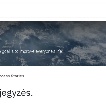
dőpont foglalás
Állások
oal is to improve everyone's life.
ccess Stories
jegyzés.