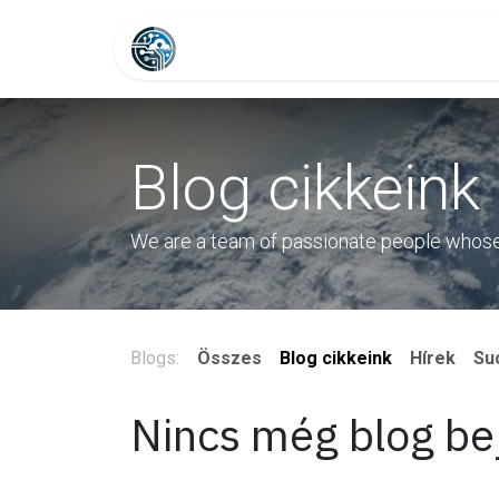
Skip to Content
Lépjen velünk kapcsolatba
I
Blog cikkeink
We are a team of passionate people whose g
Blogs:
Összes
Blog cikkeink
Hírek
Su
Nincs még blog be