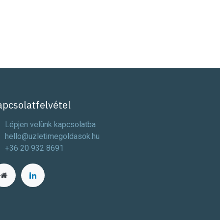
apcsolatfelvétel
Lépjen velünk kapcsolatba
hello@uzletimegoldasok.hu
+36 20 932 8691