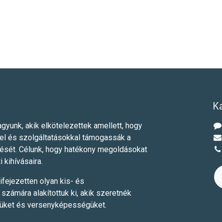
K
gyunk, akik elkötelezettek amellett, hogy
el és szolgáltatásokkal támogassák a
dését. Célunk, hogy hatékony megoldásokat
i kihívásaira.
ifejezetten olyan kis- és
számára alakítottuk ki, akik szeretnék
yüket és versenyképességüket.