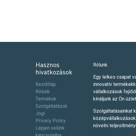
Hasznos
Rólunk
hivatkozások
Egy lelkes csapat va
Kezdőlap
innovatív termékekk
Rólunk
vállalkozások fejlő
Termékek
kínáljunk az Ön üzlet
Szolgáltatások
Szolgáltatásainkat k
Jogi
középvállalkozások 
Privacy Policy
növelni teljesítmén
Lépjen velünk
kapcsolatba