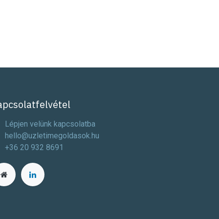
apcsolatfelvétel
Lépjen velünk kapcsolatba
hello@uzletimegoldasok.hu
+36 20 932 8691