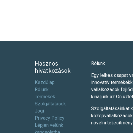
Hasznos
Rólunk
hivatkozások
Egy lelkes csapat va
Kezdőlap
innovatív termékekk
Rólunk
vállalkozások fejlő
Termékek
kínáljunk az Ön üzlet
Szolgáltatások
Szolgáltatásainkat k
Jogi
középvállalkozások 
Privacy Policy
növelni teljesítmén
Lépjen velünk
kapcsolatba