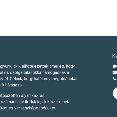
K
gyunk, akik elkötelezettek amellett, hogy
el és szolgáltatásokkal támogassák a
dését. Célunk, hogy hatékony megoldásokat
i kihívásaira.
ifejezetten olyan kis- és
számára alakítottuk ki, akik szeretnék
yüket és versenyképességüket.