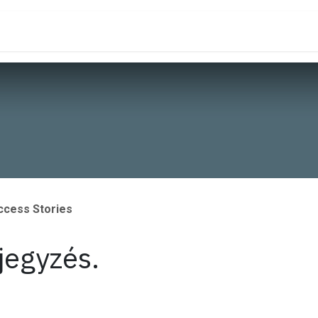
dőpont foglalás
Állások
ccess Stories
jegyzés.