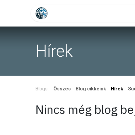
Skip to Content
Lépjen velünk kapcsolatba
I
Hírek
Blogs:
Összes
Blog cikkeink
Hírek
Su
Nincs még blog be